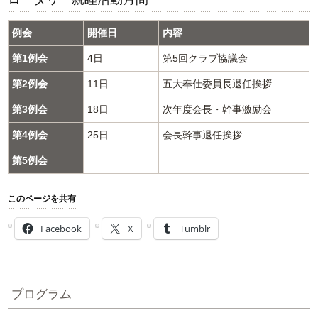
例会
開催日
内容
第1例会
4日
第5回クラブ協議会
第2例会
11日
五大奉仕委員長退任挨拶
第3例会
18日
次年度会長・幹事激励会
第4例会
25日
会長幹事退任挨拶
第5例会
このページを共有
Facebook
X
Tumblr
プログラム