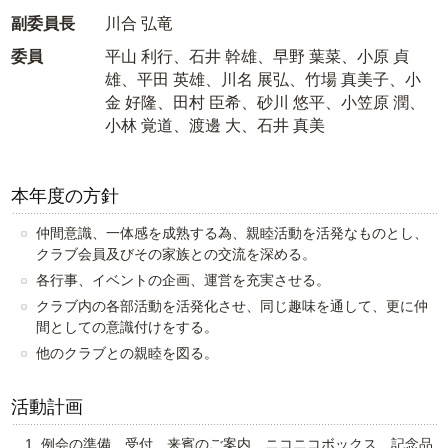
副委員長
川合 弘竜
委員
平山 利行、石井 幹雄、早野 葉菜、小原 貞
雄、平田 英雄、川名 展弘、竹場 真美子、小
金 好隆、田村 臣希、砂川 悠平、小笠原 潤、
小林 覚道、渡邊 大、石井 真美
本年度の方針
仲間意識、一体感を成熟する為、親睦活動を活発なものとし、
クラブ会員及びその家族との交流を深める。
各行事、イベントの企画、運営を充実させる。
クラブ内の各部活動を活発化させ、同じ趣味を通して、更に仲
間としての意識付けをする。
他のクラブとの親睦を図る。
活動計画
例会の準備、受付、来賓のご案内、ニコニコボックス、記念品