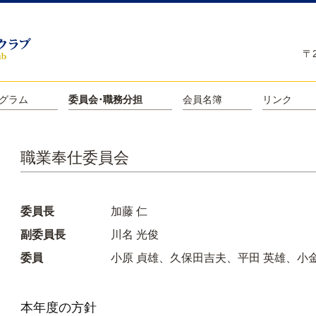
〒
グラム
委員会･職務分担
会員名簿
リンク
職業奉仕委員会
委員長
加藤 仁
副委員長
川名 光俊
委員
小原 貞雄、久保田吉夫、平田 英雄、小金
本年度の方針